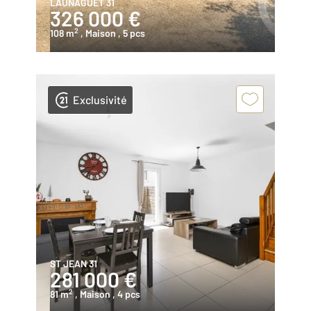
LAUNAGUET 31
326 000 €
2
108 m
, Maison
, 5 pcs
Exclusivité
ST JEAN 31
281 000 €
2
81 m
, Maison
, 4 pcs