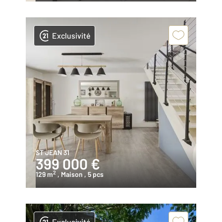
Exclusivité
ST JEAN 31
399 000 €
2
129 m
, Maison
, 5 pcs
Exclusivité