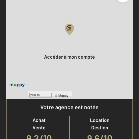
Parlons de vous, parlons biens
Votre compte :
Accéder à mon compte
500 m
©
Mappy
Votre agence est notée
Achat
Location
Vente
Gestion
9,2
/
10
9,6/10