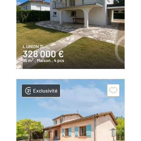
L UNION 31
328 000 €
2
95 m
, Maison
, 4 pcs
Exclusivité