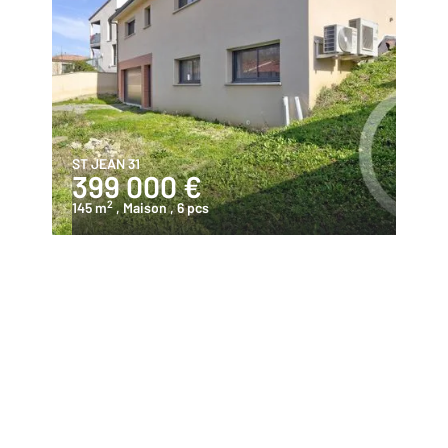
ST JEAN 31
399 000 €
2
145 m
, Maison
, 6 pcs