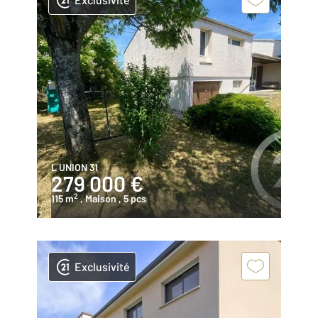
L UNION 31
279 000 €
2
115 m
, Maison
, 5 pcs
Exclusivité