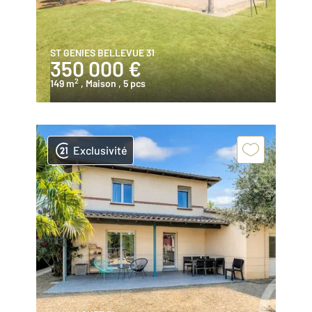
ST GENIES BELLEVUE 31
350 000 €
2
149 m
, Maison
, 5 pcs
Exclusivité