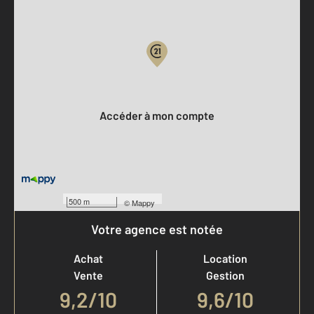
Parlons de vous, parlons biens
Votre compte :
Accéder à mon compte
500 m
©
Mappy
Votre agence est notée
Achat
Location
Vente
Gestion
9,2
/
10
9,6/10