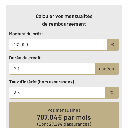
Calculer vos mensualités
de remboursement
Montant du prêt :
€
Durée du crédit
années
Taux d'intérêt (hors assurances)
%
vos mensualités
787.04
€ par mois
(Dont
27.29
€ d’assurances)