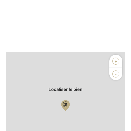
Afficher sur la carte :
+
Agence
Biens vendus
-
Localiser le bien
Vue globale
2
Surface totale : 561 m