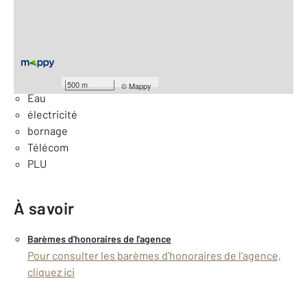
Équipements
Général
Façade : 7,27 m
500 m
©
Mappy
Eau
électricité
bornage
Télécom
PLU
À savoir
Barèmes d'honoraires de l'agence
Pour consulter les barèmes d'honoraires de l'agence,
cliquez ici