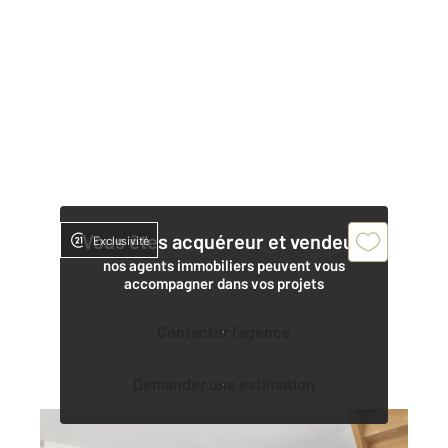
Vous êtes acquéreur et vendeur,
Exclusivité
nos agents immobiliers peuvent vous
accompagner dans vos projets
Contacter l'agence
Demander une estimation
L UNION 31