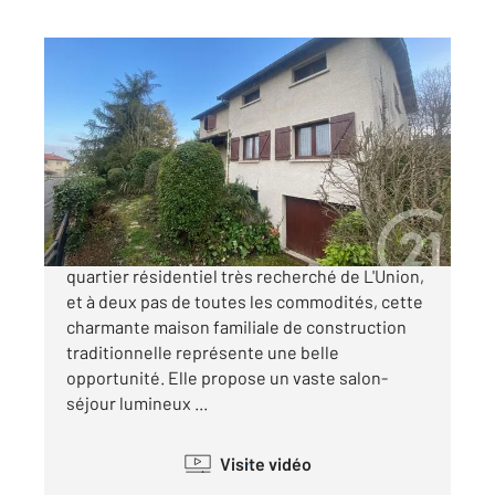
L UNION 31
2
161 m
, 7 pièces
Ref : 75229
Maison à vendre
318 000 €
Idéalement située au calme, au cœur d'un
quartier résidentiel très recherché de L'Union,
et à deux pas de toutes les commodités, cette
charmante maison familiale de construction
traditionnelle représente une belle
opportunité. Elle propose un vaste salon-
séjour lumineux ...
Visite vidéo