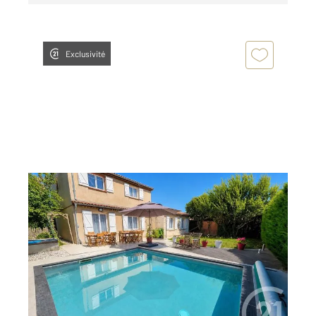
Exclusivité
L UNION 31
2
150 m
, 6 pièces
Ref : 75867
Maison à vendre
449 000 €
L'UNION Belle maison familiale T6 de 151 m²