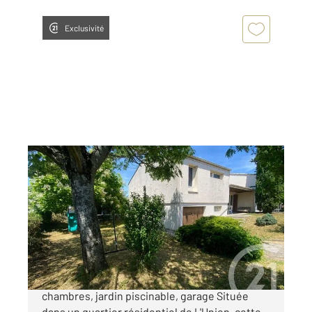
Exclusivité
L UNION 31
2
115 m
, 5 pièces
Ref : 75455
Maison à vendre
279 000 €
Maison familiale à fort potentiel à L'Union 4
chambres, jardin piscinable, garage Située
dans un quartier résidentiel de L'Union, cette