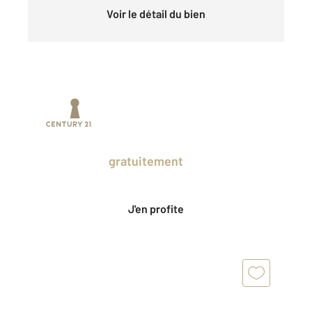
Voir le détail du bien
Prenez un temps d'avance sur le marché
en profitant
gratuitement
des Ventes
Privées CENTURY 21.
J'en profite