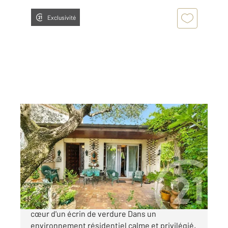
Exclusivité
L UNION 31
2
127 m
, 5 pièces
Ref : 75859
Maison à vendre
299 000 €
L'UNION Villa de caractère indépendante au
cœur d'un écrin de verdure Dans un
environnement résidentiel calme et privilégié,