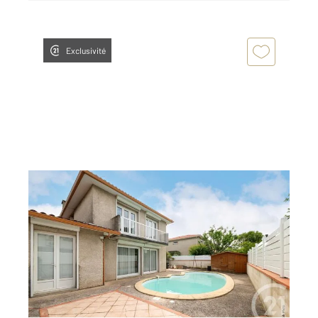
Exclusivité
L UNION 31
2
117 m
, 6 pièces
Ref : 75419
Maison à vendre
320 000 €
Belle maison familiale de 6 pièces avec piscine