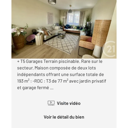
L UNION 31
2
186 m
, 8 pièces
Ref : 75711
Maison à vendre
549 000 €
L'Union (31240) Ensemble immobilier 193 m² T3
+ T5 Garages Terrain piscinable. Rare sur le
secteur. Maison composée de deux lots
indépendants offrant une surface totale de
193 m² : -RDC : T3 de 77 m² avec jardin privatif
et garage fermé ...
Visite vidéo
Voir le détail du bien