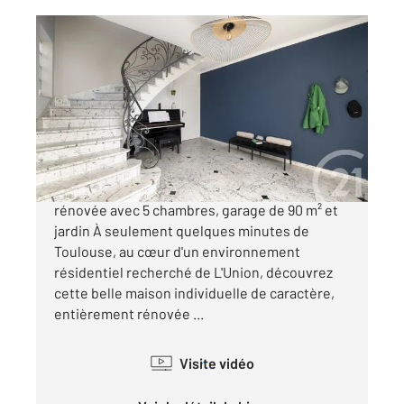
L UNION 31
2
191,93 m
, 6 pièces
Ref : 75896
Maison à vendre
450 000 €
L'UNION Demeure familiale entièrement
rénovée avec 5 chambres, garage de 90 m² et
jardin À seulement quelques minutes de
Toulouse, au cœur d'un environnement
résidentiel recherché de L'Union, découvrez
cette belle maison individuelle de caractère,
entièrement rénovée ...
Visite vidéo