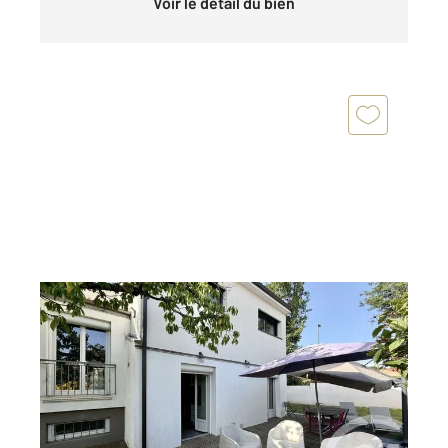
Voir le détail du bien
L UNION 31
2
165 m
, 7 pièces
Ref : 75451
Maison à vendre
470 000 €