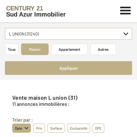
CENTURY 21
Sud Azur Immobilier
L UNION (31240)
Tous
Maison
Appartement
Autres
Appliquer
Vente maison L union (31)
11 annonces immobilières :
Trier par :
Date
Prix
Surface
Exclusivité
DPE