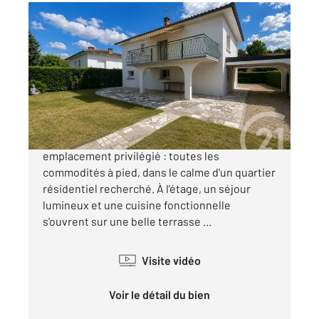
L UNION 31
2
95 m
, 4 pièces
Ref : 75519
Maison à vendre
328 000 €
Maison familiale au cœur de L'Union, dans un
emplacement privilégié : toutes les
commodités à pied, dans le calme d'un quartier
résidentiel recherché. À l'étage, un séjour
lumineux et une cuisine fonctionnelle
s'ouvrent sur une belle terrasse ...
Visite vidéo
Voir le détail du bien