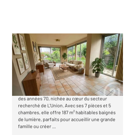
L UNION 31
2
187 m
, 7 pièces
Ref : 75250
Maison à vendre
359 000 €
Découvrez cette spacieuse maison familiale
des années 70, nichée au cœur du secteur
recherché de L'Union. Avec ses 7 pièces et 5
chambres, elle offre 187 m² habitables baignés
de lumière, parfaits pour accueillir une grande
famille ou créer ...