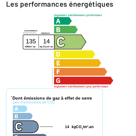
Les performances énergétiques
logement extrêmement performant
consommation
(énergie primaire)
émissions
135
14
2
2
kg CO
/m
.an
kWh/m
.an
2
logement extrêmement peu performant
Dont émissions de gaz à effet de serre
*
peu d'émissions de CO2
14
kgCO
/m
.an
2
2