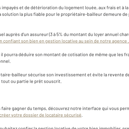
rs impayés et de détérioration du logement louée, aux frais et à
a solution la plus fiable pour le propriétaire-bailleur demeure de
viduel auprès d'un assureur (3 à 5% du montant du loyer annuel cha
n confiant son bien en gestion locative au sein de notre agence .
 il pourra déduire son montant de cotisation de même que les frai
onnel.
taire-bailleur sécurise son investissement et évite la revente d
 tout ou partie le prêt souscrit.
us faire gagner du temps, découvrez notre interface qui vous per
e créer votre dossier de locataire sécurisé
.
souhaitez confier la gestion locative de votre bien immobilier, p