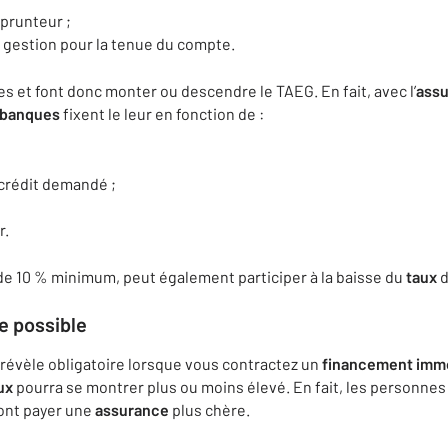
runteur ;
 gestion pour la tenue du compte.
les et font donc monter ou descendre le TAEG. En fait, avec l’
ass
banques
fixent le leur en fonction de :
crédit demandé ;
r.
 de 10 % minimum, peut également participer à la baisse du
taux
d
e
possible
évèle obligatoire lorsque vous contractez un
financement
immo
ux
pourra se montrer plus ou moins élevé. En fait, les personnes a
vront payer une
assurance
plus chère.