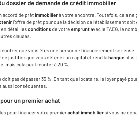
 du
dossier
de demande de crédit
immobilier
n accord de prêt
immobilier
à votre encontre. Toutefois, cela ne 
btenir
l’offre de prêt pour que la décision de l’établissement soit 
en détail les
conditions
de votre
emprunt
avec le TAEG, le nombr
 autres clauses.
́montrer que vous êtes une personne financièrement sérieuse.
t
de justifier que vous détenez un capital et rend la
banque
plus 
e, mais cela peut monter à 20 %.
oit pas dépasser 35 %. En tant que locataire, le loyer payé pourra
s aussi conséquentes.
pour un premier
achat
ides pour financer votre premier
achat
immobilier
si vous ne dépa