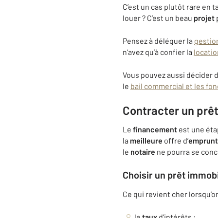
C’est un cas plutôt rare en
louer ? C’est un beau
projet
Pensez à déléguer la
gestio
n’avez qu’à confier la
locatio
Vous pouvez aussi décider d
le
bail commercial et les f
Contracter un prê
Le
financement
est une éta
la
meilleure
offre d’
emprunt
le
notaire
ne pourra se concr
Choisir un prêt
immobi
Ce qui revient cher lorsqu’o
le
taux
d’intérêts :