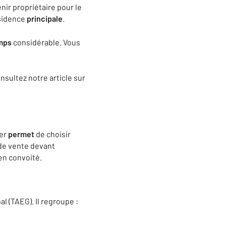
ir propriétaire pour le
́sidence
principale
.
mps
considérable. Vous
nsultez notre article sur
ier
permet
de choisir
 de vente devant
en convoité.
al (TAEG). Il regroupe :