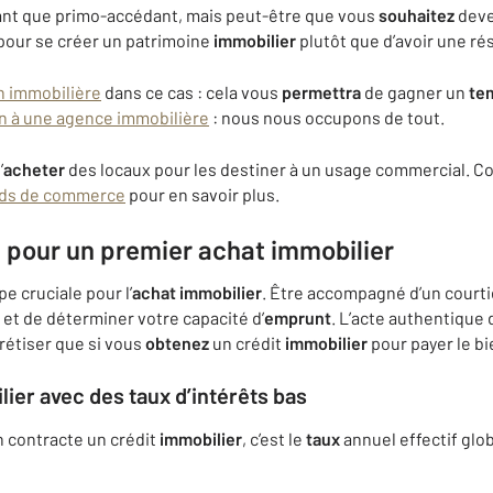
 tant que primo-accédant, mais peut-être que vous
souhaitez
deven
pour se créer un patrimoine
immobilier
plutôt que d’avoir une re
n immobilière
dans ce cas : cela vous
permettra
de gagner un
te
n à une agence immobilière
: nous nous occupons de tout.
’
acheter
des locaux pour les destiner à un usage commercial. Co
onds de commerce
pour en savoir plus.
t pour un premier
achat
immobilier
pe cruciale pour l’
achat
immobilier
. Être accompagné d’un court
et de déterminer votre capacité d’
emprunt
. L’acte authentique
étiser que si vous
obtenez
un crédit
immobilier
pour payer le bi
lier
avec des
taux
d’intérêts bas
n contracte un crédit
immobilier
, c’est le
taux
annuel effectif glob