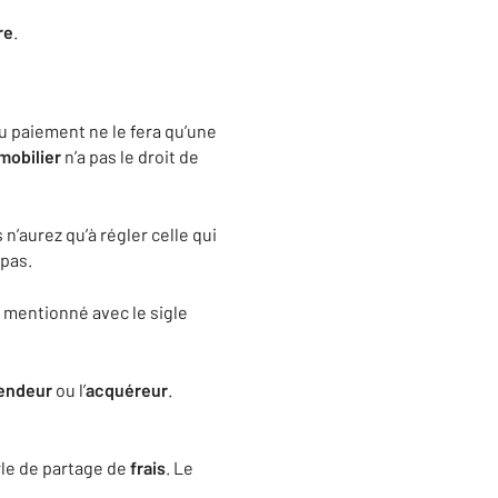
re
.
u paiement ne le fera qu’une
mobilier
n’a pas le droit de
’aurez qu’à régler celle qui
 pas.
t mentionné avec le sigle
endeur
ou l’
acquéreur
.
arle de partage de
frais
. Le