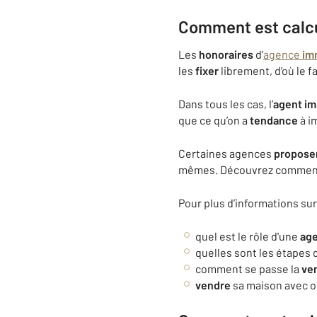
Comment est calcul
Les
honoraires
d’
agence
im
les
fixer
librement, d’où le f
Dans tous les cas, l’
agent
im
que ce qu’on a
tendance
à i
Certaines agences
propose
mêmes. Découvrez commen
Pour plus d’informations sur
quel est le rôle d'une
ag
quelles sont les étapes 
comment se passe la
ve
vendre
sa maison avec 