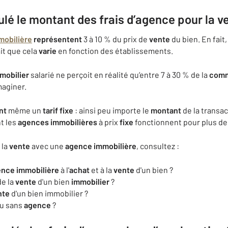
é le montant des frais d’agence pour la v
mobilière
représentent
3 à 10 % du prix de
vente
du bien. En fait
ait que cela
varie
en fonction des établissements.
mobilier
salarié ne perçoit en réalité qu’entre 7 à 30 % de la
comm
maginer.
nt
même un
tarif
fixe
: ainsi peu importe le
montant
de la transac
t les
agences
immobilières
à prix
fixe
fonctionnent pour plus de 
 la
vente
avec une
agence
immobilière
, consultez :
ence
immobilière
à l'
achat
et à la
vente
d'un bien ?
de la
vente
d'un bien
immobilier
?
nte
d'un bien immobilier ?
ou sans
agence
?