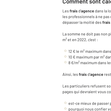
Comment sont calcu
Les
frais
d’
agence
dans la l
les professionnels à ne pas 
dépasser la moitié des
frais
La somme ne doit pas non pl
m² et en 2022, c’est :
12 € le m² maximum dans 
10 € maximum par m² da
8 €/m² maximum dans les
Ainsi, les
frais
d’
agence
rest
Les particuliers refusent so
pages qui devraient vous co
est-ce mieux de passer 
pourquoi nous confier v