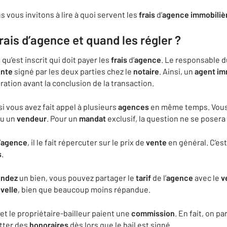
s vous invitons à lire à quoi servent les
frais
d’
agence
immobiliè
frais d’agence et quand les régler ?
e
qu’est inscrit qui doit payer les
frais
d’
agence
. Le responsable d
ente
signé par les deux parties chez le
notaire
. Ainsi, un
agent
im
ion avant la conclusion de la transaction.
i vous avez fait appel à plusieurs
agences
en même temps. Vous n
u un
vendeur
. Pour un
mandat
exclusif, la question ne se posera
’
agence
, il le fait répercuter sur le prix de
vente
en général. C’es
s
.
endez
un bien, vous pouvez partager le
tarif
de l’
agence
avec le
v
velle
, bien que beaucoup moins répandue.
e et le propriétaire-bailleur paient une
commission
. En fait, on p
itter des
honoraires
dès lors que le bail est signé.