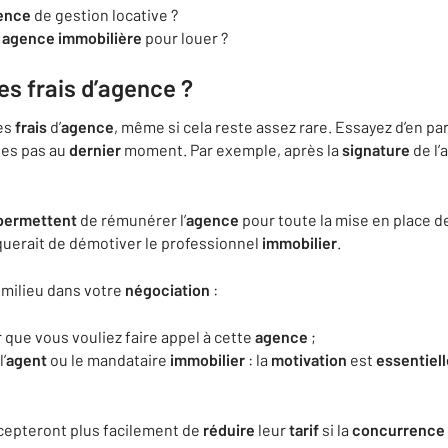
ence
de gestion locative ?
e
agence
immobilière
pour louer ?
es frais d’agence ?
es
frais
d’
agence
, même si cela reste assez rare. Essayez d’en pa
ites pas au
dernier
moment. Par exemple, après la
signature
de l’
permettent
de rémunérer l’
agence
pour toute la mise en place d
querait de démotiver le professionnel
immobilier
.
e milieu dans votre
négociation
:
 que vous vouliez faire appel à cette
agence
;
’
agent
ou le mandataire
immobilier
: la
motivation
est
essentiell
cepteront plus facilement de
réduire
leur
tarif
si la
concurrence