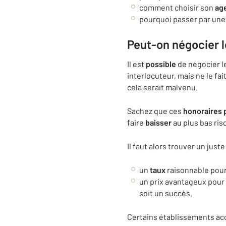
comment choisir son
ag
pourquoi passer par un
Peut-on négocier l
Il est
possible
de négocier l
interlocuteur, mais ne le fa
cela serait malvenu.
Sachez que ces
honoraires
faire
baisser
au plus bas ris
Il faut alors trouver un just
un
taux
raisonnable pour
un prix avantageux pour l
soit un succès.
Certains établissements ac