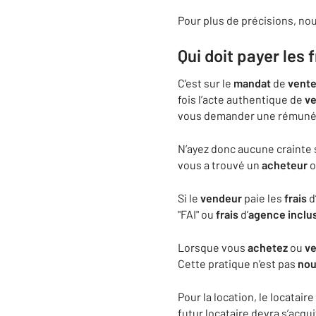
Pour plus de précisions, nou
Qui doit payer les 
C’est sur le
mandat
de
vent
fois l’acte authentique de
v
vous demander une rémunérat
N’ayez donc aucune crainte s
vous a trouvé un
acheteur
o
Si le
vendeur
paie les
frais
d
"FAI" ou
frais
d’
agence
inclu
Lorsque vous
achetez
ou
v
Cette pratique n’est pas
nou
Pour la location, le locatair
futur locataire devra s’acqu