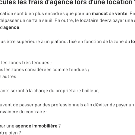
lés les frais d’agence lors d’une location 
ocation sont bien plus encadrés que pour un
mandat
de
vente
. E
dépasser un certain seuil. En outre, le locataire devra payer un
d’
agence
.
us être supérieure à un plafond, fixé en fonction de la zone du
l
les zones très tendues ;
ns les zones considérées comme tendues ;
 autres.
ants seront à la charge du propriétaire bailleur.
uvent de passer par des professionnels afin d’éviter de payer un
nvaincre du contraire :
par une
agence
immobilière
?
otre bien ?